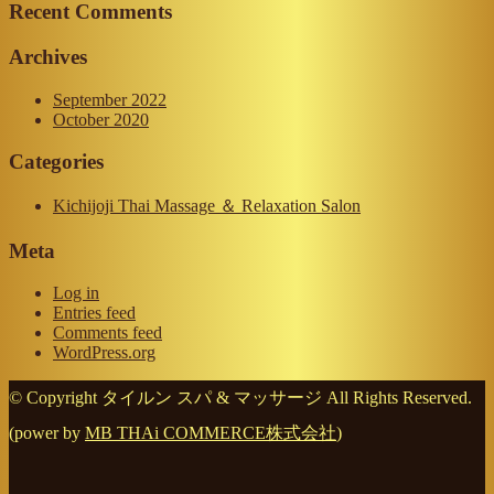
Recent Comments
Archives
September 2022
October 2020
Categories
Kichijoji Thai Massage ＆ Relaxation Salon
Meta
Log in
Entries feed
Comments feed
WordPress.org
© Copyright タイルン スパ & マッサージ All Rights Reserved.
(power by
MB THAi COMMERCE株式会社
)