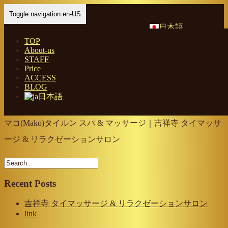
Toggle navigation en-US
日本語
TOP
About-us
Home
-
マコ(…
STAFF
Price
ACCESS
BLOG
日本語
マコ(Mako)タイルン スパ & マッサージ｜吉祥寺 タイマッサ
ージ & リラクゼーションサロン
Recent Posts
吉祥寺 タイマッサージ & リラクゼーションサロン
link