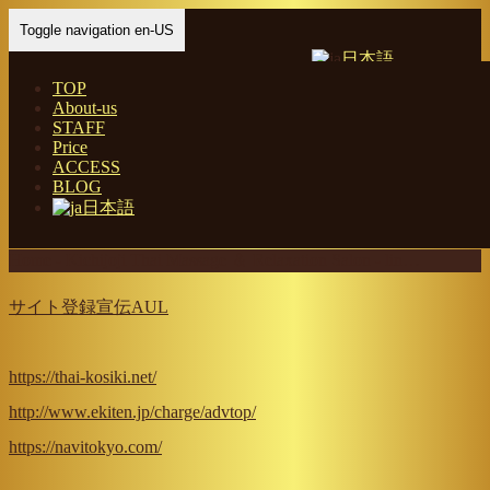
Toggle navigation en-US
日本語
TOP
About-us
link
STAFF
Price
ACCESS
thairung
BLOG
2020年10月29日
日本語
Kichijoji Thai Massage ＆ Relaxation Salon
Home
-
Kichijoji Thai Massage ＆ Relaxation Salon
-
lin…
サイト登録宣伝AUL
https://thai-kosiki.net/
http://www.ekiten.jp/charge/advtop/
https://navitokyo.com/