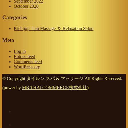
September 2022
October 2020
Categories
Kichijoji Thai Massage ＆ Relaxation Salon
Meta
Log in
Entries feed
Comments feed
WordPress.org
© Copyright タイルン スパ & マッサージ All Rights Reserved.
(power by
MB THAi COMMERCE株式会社
)