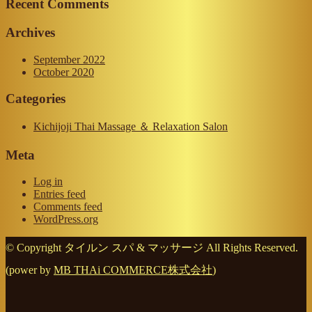
Recent Comments
Archives
September 2022
October 2020
Categories
Kichijoji Thai Massage ＆ Relaxation Salon
Meta
Log in
Entries feed
Comments feed
WordPress.org
© Copyright タイルン スパ & マッサージ All Rights Reserved.
(power by
MB THAi COMMERCE株式会社
)