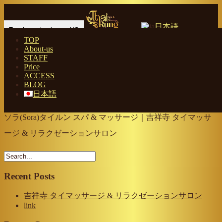
日本語
Toggle navigation en-US
TOP
About-us
Home
-
ソラ(…
STAFF
Price
ACCESS
BLOG
日本語
ソラ(Sora)タイルン スパ & マッサージ｜吉祥寺 タイマッサ
ージ & リラクゼーションサロン
Recent Posts
吉祥寺 タイマッサージ & リラクゼーションサロン
link