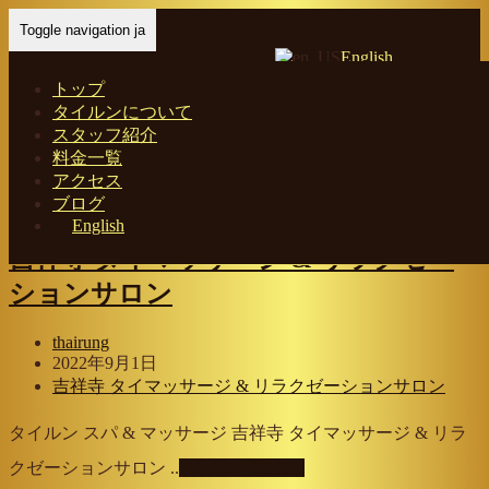
Toggle navigation ja
English
トップ
タイルンについて
スタッフ紹介
Tag: オイルマッサージ
料金一覧
アクセス
ブログ
Home
- オイルマッサージ
English
吉祥寺 タイマッサージ & リラクゼー
ションサロン
thairung
2022年9月1日
吉祥寺 タイマッサージ & リラクゼーションサロン
タイルン スパ & マッサージ 吉祥寺 タイマッサージ & リラ
クゼーションサロン ..
Continue Reading