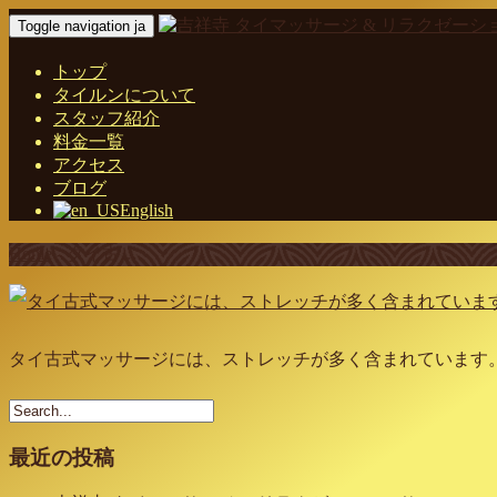
Toggle navigation ja
トップ
タイルンについて
スタッフ紹介
料金一覧
アクセス
ブログ
English
Home
-
タイ古…
タイ古式マッサージには、ストレッチが多く含まれています
最近の投稿