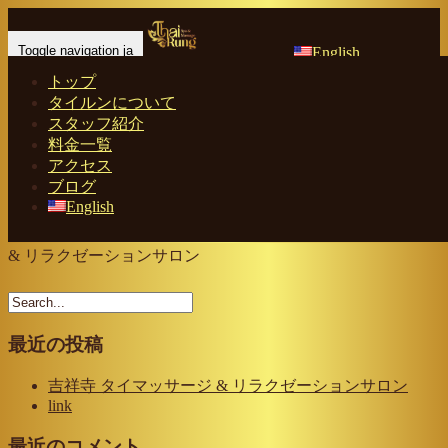
Toggle navigation ja
English
トップ
Home
-
WIF…
タイルンについて
スタッフ紹介
料金一覧
アクセス
ブログ
English
WIFI タイルン スパ & マッサージ｜吉祥寺 タイマッサージ
& リラクゼーションサロン
最近の投稿
吉祥寺 タイマッサージ & リラクゼーションサロン
link
最近のコメント