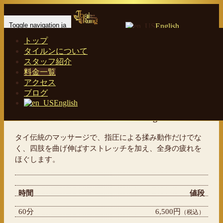
Toggle navigation ja
English
トップ
Home
-
Off…
タイルンについて
スタッフ紹介
料金一覧
料金一覧
アクセス
ブログ
English
タイ古式マッサージ
Traditional Thai Massage
タイ伝統のマッサージで、指圧による揉み動作だけでな
く、四肢を曲げ伸ばすストレッチを加え、全身の疲れを
ほぐします。
時間
値段
60分
6,500円
（税込）