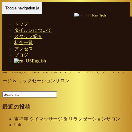
Toggle navigation ja
English
トップ
タイルンについて
Home
-
ユリ(…
スタッフ紹介
料金一覧
アクセス
ブログ
English
ユリ(Yuri)タイルン スパ & マッサージ｜吉祥寺 タイマッサ
ージ & リラクゼーションサロン
最近の投稿
吉祥寺 タイマッサージ & リラクゼーションサロン
link