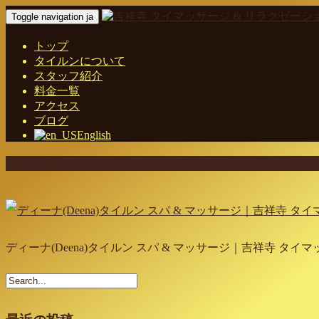
Toggle navigation ja
トップ
タイルンについて
スタッフ紹介
料金一覧
アクセス
ブログ
English
Home
-
ディ…
ディーナ(Deena)タイルン スパ & マッサージ｜吉祥寺 タ