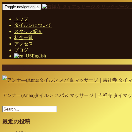
Toggle navigation ja
トップ
タイルンについて
スタッフ紹介
料金一覧
アクセス
ブログ
English
Home
-
アンナ…
アンナ―(Anna)タイルン スパ & マッサージ｜吉祥寺 タイ
最近の投稿