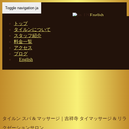
Toggle navigation ja
English
トップ
タイルンについて
スタッフ紹介
Home
-
タイル…
料金一覧
アクセス
ブログ
English
タイルン スパ & マッサージ｜吉祥寺 タイマッサージ & リラ
クゼーションサロン